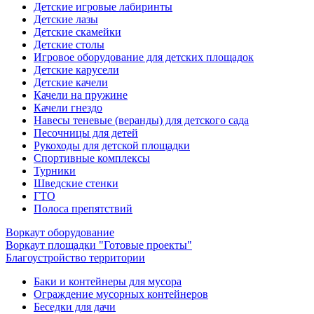
Детские игровые лабиринты
Детские лазы
Детские скамейки
Детские столы
Игровое оборудование для детских площадок
Детские карусели
Детские качели
Качели на пружине
Качели гнездо
Навесы теневые (веранды) для детского сада
Песочницы для детей
Рукоходы для детской площадки
Спортивные комплексы
Турники
Шведские стенки
ГТО
Полоса препятствий
Воркаут оборудование
Воркаут площадки "Готовые проекты"
Благоустройство территории
Баки и контейнеры для мусора
Ограждение мусорных контейнеров
Беседки для дачи