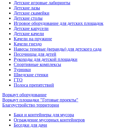
Детские игровые лабиринты
Детские лазы
Детские скамейки
Детские столы
Игровое оборудование для детских площадок
Детские карусели
Детские качели
Качели на пружине
Качели гнездо
Навесы теневые (веранды) для детского сада
Песочницы для детей
Рукоходы для детской площадки
Спортивные комплексы
Турники
Шведские стенки
ГТО
Полоса препятствий
Воркаут оборудование
Воркаут площадки "Готовые проекты"
Благоустройство территории
Баки и контейнеры для мусора
Ограждение мусорных контейнеров
Беседки для дачи